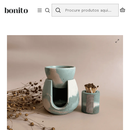
Envios grátis para Portugal em compras a partir de 75€
Início
Loja Online
Coffrets
Coffret Twin Maré