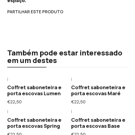
espaço.
PARTILHAR ESTE PRODUTO
Também pode estar interessado
em um destes
|
|
Coffret saboneteira e
Coffret saboneteira e
porta escovas Lumen
porta escovas Maré
€22,50
€22,50
|
|
Coffret saboneteira e
Coffret saboneteira e
porta escovas Spring
porta escovas Base
€22,50
€22,50