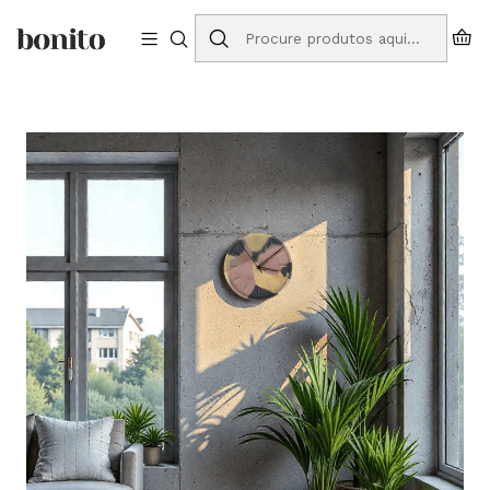
Envios grátis para Portugal em compras a partir de 75€
Início
Loja Online
Relógios
Relógio de Parede Spring