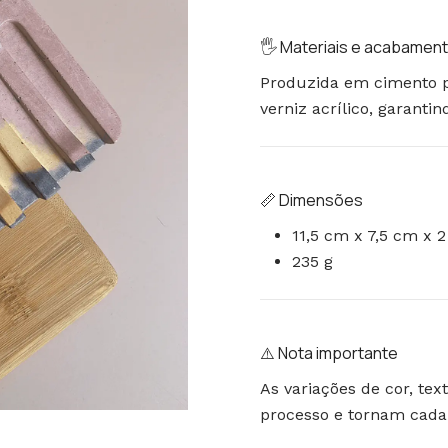
🖐️ Materiais e acabamen
Produzida em cimento p
verniz acrílico, garanti
📏 Dimensões
11,5 cm x 7,5 cm x 
235 g
⚠️ Nota importante
As variações de cor, te
processo e tornam cada