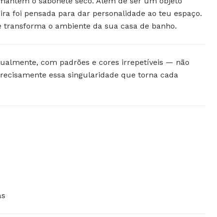
 mantém o sabonete seco
. Além de ser um objeto
eira foi pensada para dar personalidade ao teu espaço.
 transforma o ambiente da sua casa de banho.
ualmente, com padrões e cores irrepetíveis — não
recisamente essa singularidade que torna cada
as