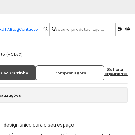
BRUTA
Blog
Contacto
 Spring
e (+€1,53)
Solicitar
r ao Carrinho
Comprar agora
orçamento
calizações
— design único para o seu espaço