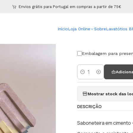
Início
Loja Online
Saboneteiras
Saboneteira Spring
Envios grátis para Portugal em compras a partir de 75€
|
Início
Loja Online
Sobre
Lavatótios 
Saboneteira
Embalagem para present
Adiciona
Quantidade
Mostrar stock das lo
DESCRIÇÃO
Saboneteira em cimento 